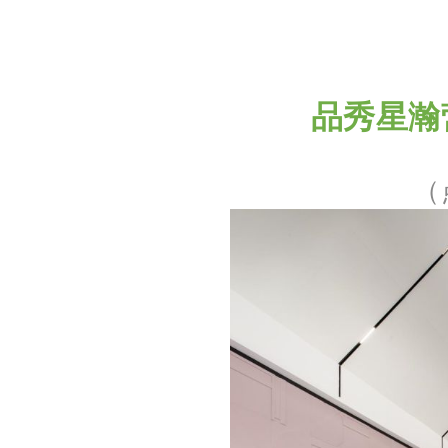
品秀星瀚
（