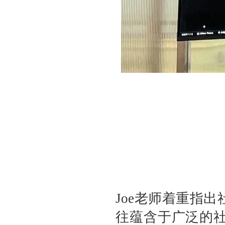
Joe老师着重指
往蕴含于广泛的