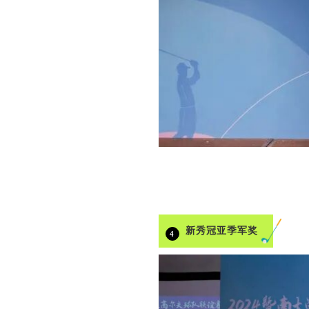
新秀冠亚季军奖
4