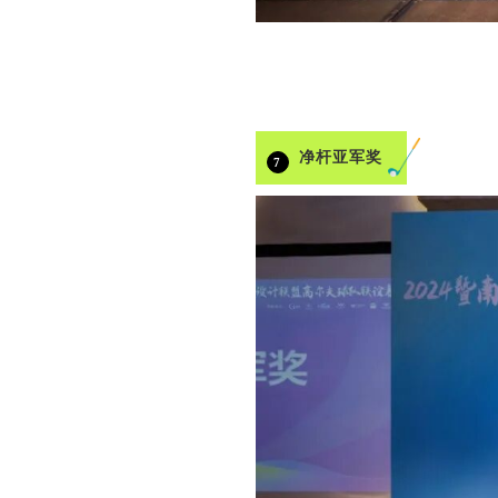
净杆亚军奖
7